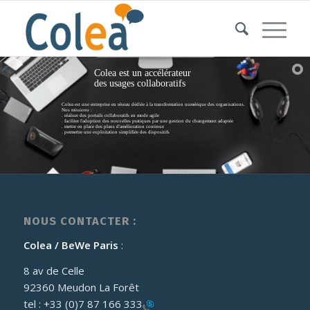
Colea est un accélérateur
des usages collaboratifs
Colea est une entreprise en réseau dédiée à la transformation numérique des organisations.
Nos missions :
. réaliser des portails collaboratifs en mode agile
. faciliter l'adoption des nouvelles pratiques par une gestion du changement adaptée
. mettre en place des plans d'amélioration continue
. permettre une exploitation simplifiée des dispositifs
NOUS CONTACTER :
Colea / BeWe Paris
:
8 av de Celle
92360 Meudon La Forêt
tel :
+33 (0)7 87 166 333